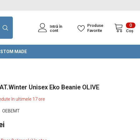
0
0
Produse
Intră în
arti
cont
Favorite
Coș
STOM MADE
 AT.Winter Unisex Eko Beanie OLIVE
dute în ultimele
17
ore
OEBEMT
ei