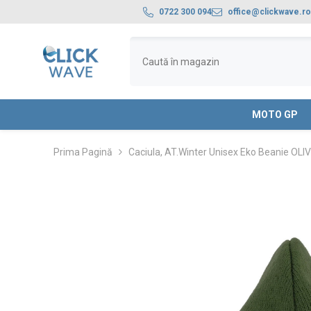
SARI LA CONȚINUT
0722 300 094
office@clickwave.ro
MOTO GP
Prima Pagină
Caciula, AT.Winter Unisex Eko Beanie OLI