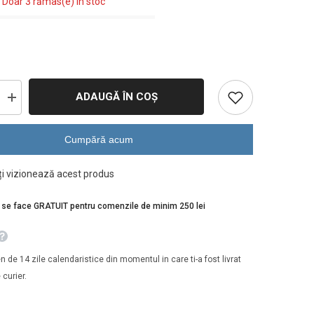
 Doar 3 rămas(e) în stoc
ADAUGĂ ÎN COȘ
Creșteți
cantitatea
pentru
Caciula,
Cumpără acum
AT.Winter
unisex
eko
nți vizionează acest produs
beanie
OLIVE
a se face GRATUIT pentru comenzile de minim 250 lei
n de 14 zile calendaristice din momentul in care ti-a fost livrat
 curier.