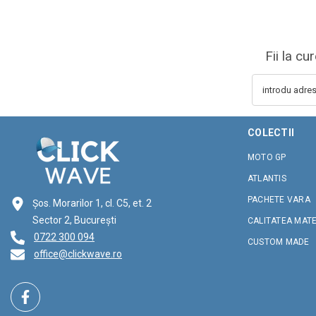
Fii la cu
introdu adre
COLECTII
MOTO GP
ATLANTIS
PACHETE VARA
Șos. Morarilor 1, cl. C5, et. 2
Sector 2, București
CALITATEA MAT
0722 300 094
CUSTOM MADE
office@clickwave.ro