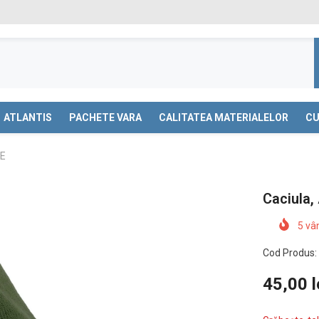
ATLANTIS
PACHETE VARA
CALITATEA MATERIALELOR
CU
VE
Caciula,
5
vân
Cod Produs:
45,00 l