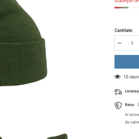
Grăbește-te!
Cantitate:
Reduceți
cantitatea
pentru
Caciula,
AT.Winter
unisex
eko
59 clie
beanie
OLIVE
Livrare
Retur
In terme
de catre